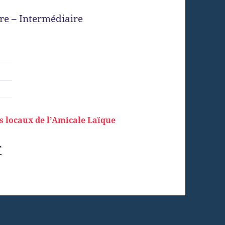
re – Intermédiaire
es locaux de l’Amicale Laïque
r