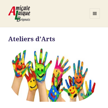
MENU
ET
Association ALB
WIDGETS
Ateliers d’Arts