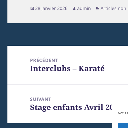
Publié
Auteur
Catégories
28 janvier 2026
admin
Articles non
le
Navigation
de
PRÉCÉDENT
Interclubs – Karaté
l’article
Article
précédent :
SUIVANT
Stage enfants Avril 2026
Article
Nous u
suivant :