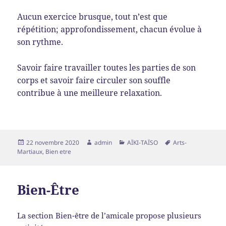
Aucun exercice brusque, tout n’est que
répétition; approfondissement, chacun évolue à
son rythme.
Savoir faire travailler toutes les parties de son
corps et savoir faire circuler son souffle
contribue à une meilleure relaxation.
Publié
Auteur
Catégories
Mots-
22 novembre 2020
admin
AÏKI-TAÏSO
Arts-
le
clés
Martiaux
,
Bien etre
Bien-Être
La section Bien-être de l’amicale propose plusieurs