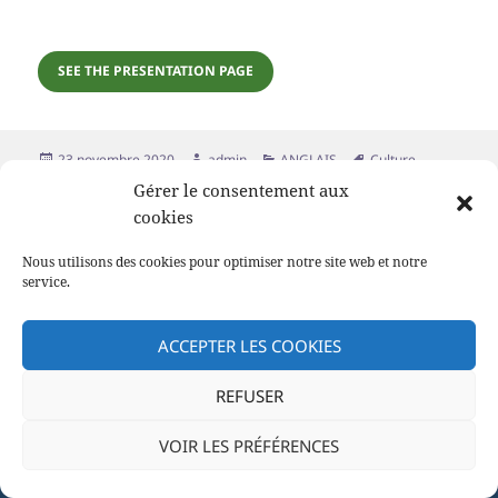
SEE THE PRESENTATION PAGE
Publié
Auteur
Catégories
Mots-
23 novembre 2020
admin
ANGLAIS
Culture
,
le
clés
langues
Gérer le consentement aux
cookies
Nous utilisons des cookies pour optimiser notre site web et notre
service.
ACCEPTER LES COOKIES
REFUSER
VOIR LES PRÉFÉRENCES