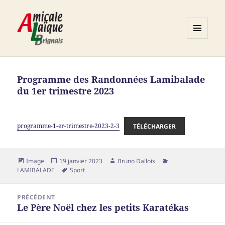
MENU
ET
Association ALB
WIDGETS
Programme des Randonnées Lamibalade
du 1er trimestre 2023
programme-1-er-trimestre-2023-2-3
TÉLÉCHARGER
Format
Publié
Auteur
Catégories
Image
19 janvier 2023
Bruno Dallois
le
Mots-
LAMIBALADE
Sport
clés
Navigation
PRÉCÉDENT
de
Le Père Noël chez les petits Karatékas
Article
l’article
précédent :