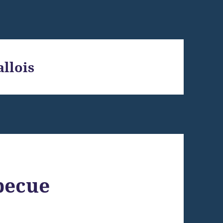
llois
becue