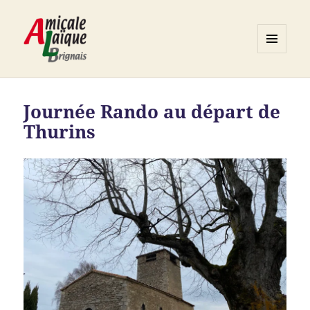
MENU
ET
Association ALB
WIDGETS
Journée Rando au départ de
Thurins