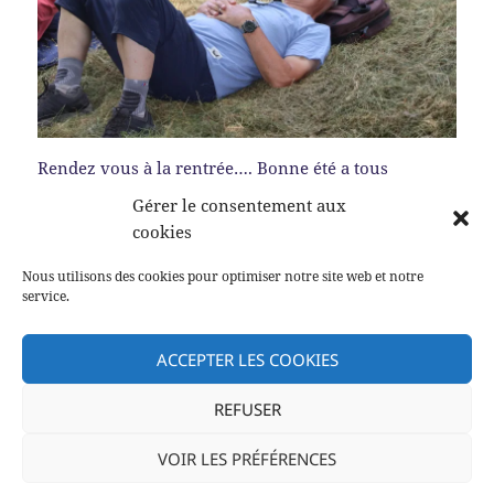
Rendez vous à la rentrée…. Bonne été a tous
Gérer le consentement aux
cookies
Publié
Auteur
Catégories
28 août 2023
Bruno Dallois
LAMIBALADE
Nous utilisons des cookies pour optimiser notre site web et notre
le
service.
Navigation
PRÉCÉDENT
de
Voyage de fin de saison
Article
ACCEPTER LES COOKIES
l’article
précédent :
REFUSER
SUIVANT
Vive la rentrée !!
Article
VOIR LES PRÉFÉRENCES
suivant :