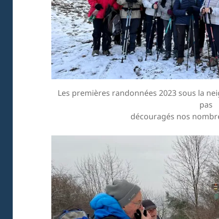
Les premières randonnées
2023 sous la nei
pas
découragés nos nombr